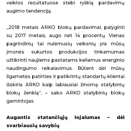
veiklos rezultatuose stebi ryškią pardavimų
augimo tendenciją.
„2018 metais ARKO blokų pardavimai, palyginti
su 2017 metais, augo net 14 procentų. Vienas
pagrindinių tai nulėmusių veiksnių yra mūsų
įmonės sukurtos produkcijos tinkamumas
užtikrinti naujiems pastatams keliamus energinio
naudingumo reikalavimus. Būtent dėl mūsų
ilgametės patirties ir patikrintų standartų klientai
išskiria ARKO kaip labiausiai žinomą statybinių
blokų ženklą“, – sako ARKO statybinių blokų
gamintojas.
Augantis statančiųjų lojalumas – dėl
svarbiausių savybių