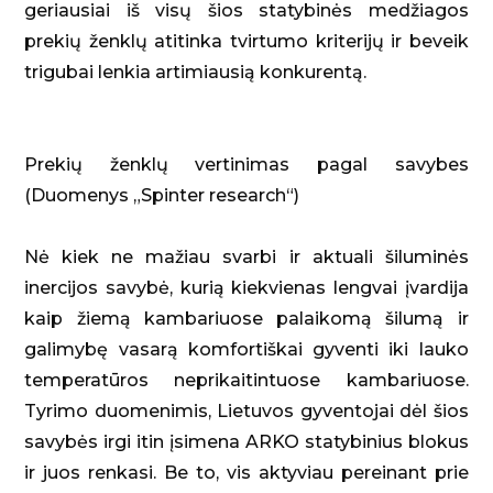
geriausiai iš visų šios statybinės medžiagos
prekių ženklų atitinka tvirtumo kriterijų ir beveik
trigubai lenkia artimiausią konkurentą.
Prekių ženklų vertinimas pagal savybes
(Duomenys „Spinter research“)
Nė kiek ne mažiau svarbi ir aktuali šiluminės
inercijos savybė, kurią kiekvienas lengvai įvardija
kaip žiemą kambariuose palaikomą šilumą ir
galimybę vasarą komfortiškai gyventi iki lauko
temperatūros neprikaitintuose kambariuose.
Tyrimo duomenimis, Lietuvos gyventojai dėl šios
savybės irgi itin įsimena ARKO statybinius blokus
ir juos renkasi. Be to, vis aktyviau pereinant prie