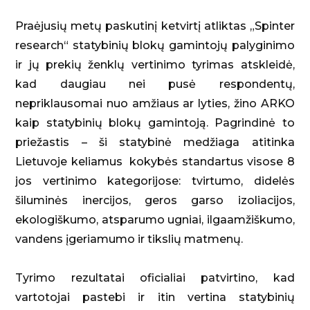
Praėjusių metų paskutinį ketvirtį atliktas „Spinter
research“ statybinių blokų gamintojų palyginimo
ir jų prekių ženklų vertinimo tyrimas atskleidė,
kad daugiau nei pusė respondentų,
nepriklausomai nuo amžiaus ar lyties, žino ARKO
kaip statybinių blokų gamintoją. Pagrindinė to
priežastis – ši statybinė medžiaga atitinka
Lietuvoje keliamus kokybės standartus visose 8
jos vertinimo kategorijose: tvirtumo, didelės
šiluminės inercijos, geros garso izoliacijos,
ekologiškumo, atsparumo ugniai, ilgaamžiškumo,
vandens įgeriamumo ir tikslių matmenų.
Tyrimo rezultatai oficialiai patvirtino, kad
vartotojai pastebi ir itin vertina statybinių