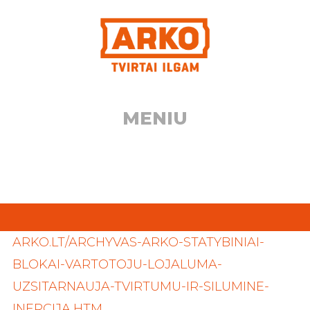
Eiti
prie
turinio
MENIU
ARKO.LT/ARCHYVAS-ARKO-STATYBINIAI-
BLOKAI-VARTOTOJU-LOJALUMA-
UZSITARNAUJA-TVIRTUMU-IR-SILUMINE-
INERCIJA.HTM