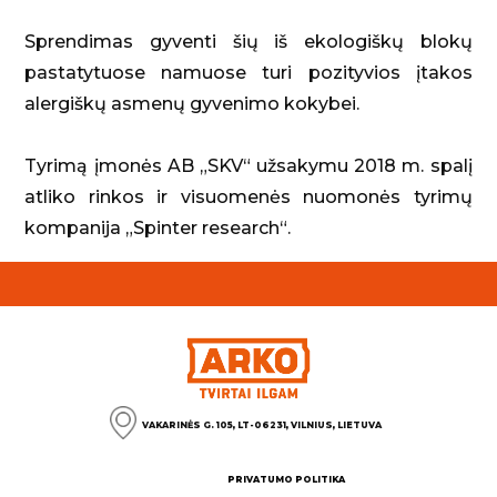
Sprendimas gyventi šių iš ekologiškų blokų
pastatytuose namuose turi pozityvios įtakos
alergiškų asmenų gyvenimo kokybei.
Tyrimą įmonės AB „SKV“ užsakymu 2018 m. spalį
atliko rinkos ir visuomenės nuomonės tyrimų
kompanija „Spinter research“.
VAKARINĖS G. 105, LT-06231, VILNIUS, LIETUVA
PRIVATUMO POLITIKA