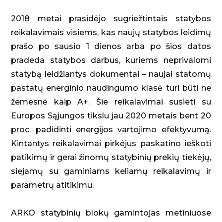
2018 metai prasidėjo sugriežtintais statybos
reikalavimais visiems, kas naujų statybos leidimų
prašo po sausio 1 dienos arba po šios datos
pradeda statybos darbus, kuriems neprivalomi
statybą leidžiantys dokumentai – naujai statomų
pastatų energinio naudingumo klasė turi būti ne
žemesnė kaip A+. Šie reikalavimai susieti su
Europos Sąjungos tikslu jau 2020 metais bent 20
proc. padidinti energijos vartojimo efektyvumą.
Kintantys reikalavimai pirkėjus paskatino ieškoti
patikimų ir gerai žinomų statybinių prekių tiekėjų,
siejamų su gaminiams keliamų reikalavimų ir
parametrų atitikimu.
ARKO statybinių blokų gamintojas metiniuose