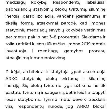
medžiagų kokybę. Respondentų, labiausiai
pabrėžiančių statybinių blokų tvirtumą, šiluminę
inerciją, garso izoliaciją, vandens įgeriamumą ir
tikslią formą, atsakymai parodė, kad įmonės
statybinių medžiagų savybių kokybės vertinimas
per metus pakilo net 3–8 procentais. Siekdama ir
toliau atitikti klientų lūkesčius, įmonė 2019 metais
investuoja į medžiagų gamybos procesų
atnaujinimą ir modernizavimą.
Pirkėjai, architektai ir statytojai ypač akcentuoja
ARKO statybinių blokų tvirtumą ir šiluminę
inerciją. Šių blokų tvirtumo lygis užtikrina ne tik
pastato tvirtumą ir saugumą, bet ir leidžia taupyti
lėšas statyboms. Tyrimo metu beveik trečdalis
visų respondentų nurodė, jog ARKO blokai