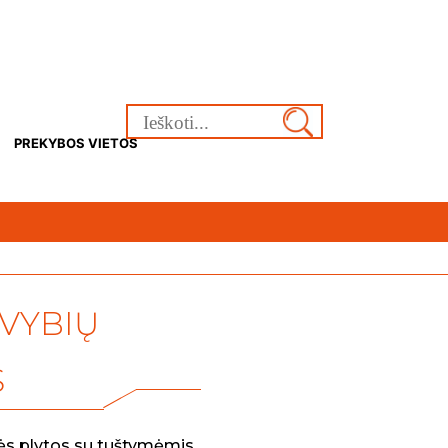
Ieškoti:
PREKYBOS VIETOS
VYBIŲ
S
nės plytos su tuštymėmis