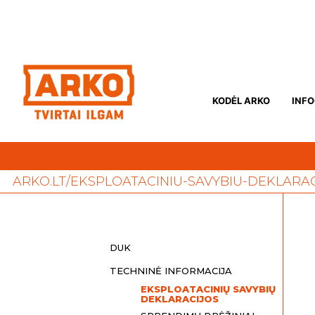
Eiti
prie
turinio
KODĖL ARKO
INF
ARKO.LT/EKSPLOATACINIU-SAVYBIU-DEKLARA
DUK
TECHNINĖ INFORMACIJA
EKSPLOATACINIŲ SAVYBIŲ
DEKLARACIJOS