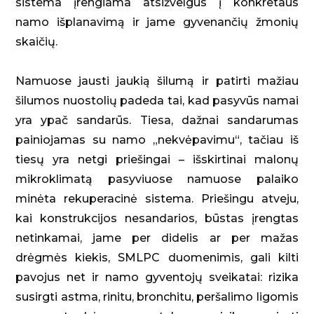
sistema įrengiama atsižvelgus į konkretaus
namo išplanavimą ir jame gyvenančių žmonių
skaičių.
Namuose jausti jaukią šilumą ir patirti mažiau
šilumos nuostolių padeda tai, kad pasyvūs namai
yra ypač sandarūs. Tiesa, dažnai sandarumas
painiojamas su namo „nekvėpavimu“, tačiau iš
tiesų yra netgi priešingai – išskirtinai malonų
mikroklimatą pasyviuose namuose palaiko
minėta rekuperacinė sistema. Priešingu atveju,
kai konstrukcijos nesandarios, būstas įrengtas
netinkamai, jame per didelis ar per mažas
drėgmės kiekis, SMLPC duomenimis, gali kilti
pavojus net ir namo gyventojų sveikatai: rizika
susirgti astma, rinitu, bronchitu, peršalimo ligomis