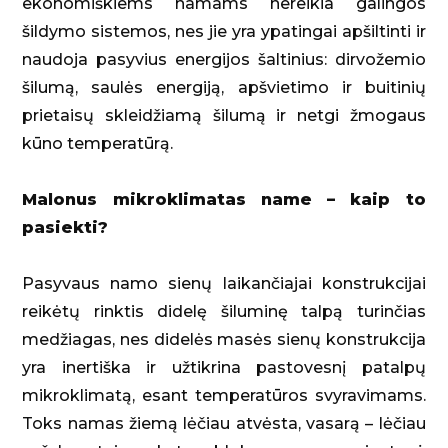
ekonomiškiems namams nereikia galingos
šildymo sistemos, nes jie yra ypatingai apšiltinti ir
naudoja pasyvius energijos šaltinius: dirvožemio
šilumą, saulės energiją, apšvietimo ir buitinių
prietaisų skleidžiamą šilumą ir netgi žmogaus
kūno temperatūrą.
Malonus mikroklimatas name – kaip to
pasiekti?
Pasyvaus namo sienų laikančiajai konstrukcijai
reikėtų rinktis didelę šiluminę talpą turinčias
medžiagas, nes didelės masės sienų konstrukcija
yra inertiška ir užtikrina pastovesnį patalpų
mikroklimatą, esant temperatūros svyravimams.
Toks namas žiemą lėčiau atvėsta, vasarą – lėčiau