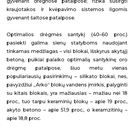
gyvenant drėgnose patalpose; rizika susirgti
kraujotakos ir kvėpavimo sistemos ligomis
gyvenant šaltose patalpose.
Optimalios drėgmės santykį (40–60 proc.)
pasiekti galima sienų statyboms naudojant
tinkamas medžiagas – visi blokai, išskyrus akytąjį
betoną, puikiai palaiko optimalią santykinę oro
drėgmę patalpose, šiuo metu vienas
populiariausių pasirinkimų – silikato blokai, nes,
pavyzdžiui „Arko“ blokų vandens įmirkis, palyginti
su kitais blokais, yra mažiausias – mažiau nei 18
proc., tuo tarpu keraminių blokų – apie 19 proc.,
akyto betono – apie 51,9 proc., o keramzitinių –
apie 18,8 proc.