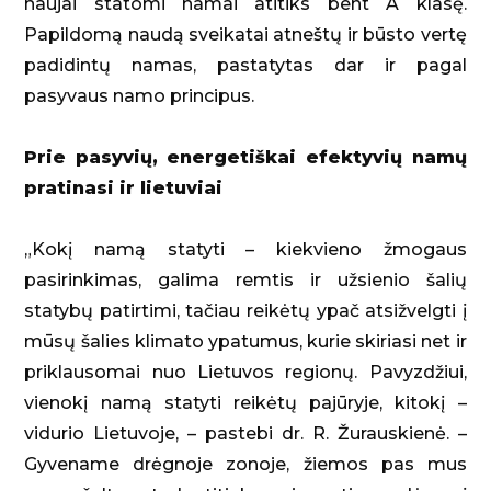
naujai statomi namai atitiks bent A klasę.
Papildomą naudą sveikatai atneštų ir būsto vertę
padidintų namas, pastatytas dar ir pagal
pasyvaus namo principus.
Prie pasyvių, energetiškai efektyvių namų
pratinasi ir lietuviai
„Kokį namą statyti – kiekvieno žmogaus
pasirinkimas, galima remtis ir užsienio šalių
statybų patirtimi, tačiau reikėtų ypač atsižvelgti į
mūsų šalies klimato ypatumus, kurie skiriasi net ir
priklausomai nuo Lietuvos regionų. Pavyzdžiui,
vienokį namą statyti reikėtų pajūryje, kitokį –
vidurio Lietuvoje, – pastebi dr. R. Žurauskienė. –
Gyvename drėgnoje zonoje, žiemos pas mus