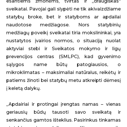
esantiems žmonėms, tvirtas ir „draugiškas“
sveikatai. Pavojai gali slypėti ne tik akivaizdžiame
statybų broke, bet ir statyboms ar apdailai
naudotose medžiagose. Nors statybinių
medžiagų poveikį sveikatai tiria mokslininkai, yra
nustatytos įvairios normos, o situaciją nuolat
aktyviai stebi ir Sveikatos mokymo ir ligų
prevencijos centras (SMLPC), kad gyvenimo
sąlygos name būtų patogiausios, o
mikroklimatas – maksimaliai natūralus, reikėtų ir
patiems žinoti bei statybų metu atkreipti dėmesį
į keletą dalykų.
„Apdairiai ir protingai įrengtas namas – vienas
geriausių būdų tausoti savo sveikatą ir
senkančius gamtos išteklius. Pasirinkus tinkamas