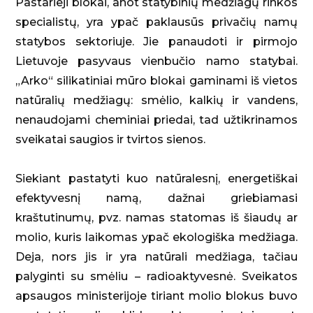
Pastarieji blokai, anot statybinių medžiagų rinkos
specialistų, yra ypač paklausūs privačių namų
statybos sektoriuje. Jie panaudoti ir pirmojo
Lietuvoje pasyvaus vienbučio namo statybai.
„Arko“ silikatiniai mūro blokai gaminami iš vietos
natūralių medžiagų: smėlio, kalkių ir vandens,
nenaudojami cheminiai priedai, tad užtikrinamos
sveikatai saugios ir tvirtos sienos.
Siekiant pastatyti kuo natūralesnį, energetiškai
efektyvesnį namą, dažnai griebiamasi
kraštutinumų, pvz. namas statomas iš šiaudų ar
molio, kuris laikomas ypač ekologiška medžiaga.
Deja, nors jis ir yra natūrali medžiaga, tačiau
palyginti su smėliu – radioaktyvesnė. Sveikatos
apsaugos ministerijoje tiriant molio blokus buvo