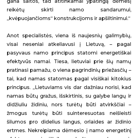
gana šaltos, tad atitinkamai ypatingą dėmesį
reikėtų skirti namo sandarumui,
„kvėpuojančioms“ konstrukcijoms ir apšiltinimui.“
Anot specialistės, viena iš naujesnių galimybių,
visai neseniai atkeliavusi į Lietuvą, – pagal
pasyvaus namo principus statomi energetiškai
efektyvūs namai. Tiesa, lietuviai prie šių namų
pratinasi pamažu, o viena pagrindinių priežasčių –
tai, kad namas statomas pagal visiškai kitokius
principus. „Lietuviams vis dar dažniau norisi, kad
namas būtų gražus, išskirtinis, su galybe langų ir
didžiuliu židiniu, nors turėtų būti atvirkščiai –
žmogus turėtų būti suinteresuotas neišleisti
šilumos pro didelius langus, orlaides ar židinio
ertmes. Nekreipiama dėmesio į namo energetinį