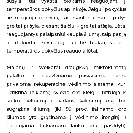
sušyla, tai vyksta blokams reaguojant į
temperatūros pokyčius aplinkoje. Jeigu į pokyčius
jie reaguoja greičiau, tai esant šilumai – patys
greitai prišyla, o esant šalčiui – greitai atšąla. Lėtai
reaguojantys palaipsniui kaupia šilumą, taip pat ją
ir atiduoda. Privalumą turi tie blokai, kurie į
temperatūros pokyčius reaguoja lėtai.
Malonų ir sveikatai draugišką mikroklimatą
palaiko ir kiekviename pasyviame name
privaloma rekuperacinė vėdinimo sistema, kuri
užtikrina reikiamą šviežio oro kiekį – filtruoja iš
lauko tiekiamą ir vidaus šalinamą orą bei
sugrąžina šilumą (iki 95 proc. šalinamo oro
šilumos yra grąžinama į vėdinimo įrenginį ir
naudojama tiekiamam lauko orui pašildyti);