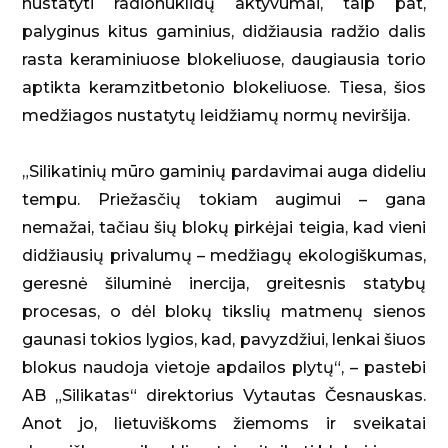
nustatyti radionuklidų aktyvumai, taip pat,
palyginus kitus gaminius, didžiausia radžio dalis
rasta keraminiuose blokeliuose, daugiausia torio
aptikta keramzitbetonio blokeliuose. Tiesa, šios
medžiagos nustatytų leidžiamų normų neviršija.
„Silikatinių mūro gaminių pardavimai auga dideliu
tempu. Priežasčių tokiam augimui – gana
nemažai, tačiau šių blokų pirkėjai teigia, kad vieni
didžiausių privalumų – medžiagų ekologiškumas,
geresnė šiluminė inercija, greitesnis statybų
procesas, o dėl blokų tikslių matmenų sienos
gaunasi tokios lygios, kad, pavyzdžiui, lenkai šiuos
blokus naudoja vietoje apdailos plytų“, – pastebi
AB „Silikatas“ direktorius Vytautas Česnauskas.
Anot jo, lietuviškoms žiemoms ir sveikatai