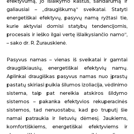
efektyvumą, jo išlaikymo kaštus, sandarumą ir
galiausiai – „draugiškumą“ sveikatai. Statyti
energetiškai efektyvų, pasyvų namą ryžtasi tie,
kurie aktyviai domisi statybų tendencijomis,
procesais ir ieško ilgai vertę išlaikysiančio namo“,
– sako dr. R. Žurauskienė.
Pasyvus namas – vienas iš sveikatai ir gamtai
draugiškiausių, energetiškai efektyvių namų.
Aplinkai draugiškas pasyvus namas nuo įprastų
pastatų skiriasi puikia šilumos izoliacija, vėdinimo
sistema, taip pat nereikia atskiros šildymo
sistemos – pakanka efektyvios rekuperacinės
sistemos, tad nenuostabu, kad po truputį šie
namai patraukia ir lietuvių dėmesį. Jaukiems,
komfortiškiems, energetiškai efektyviems ir