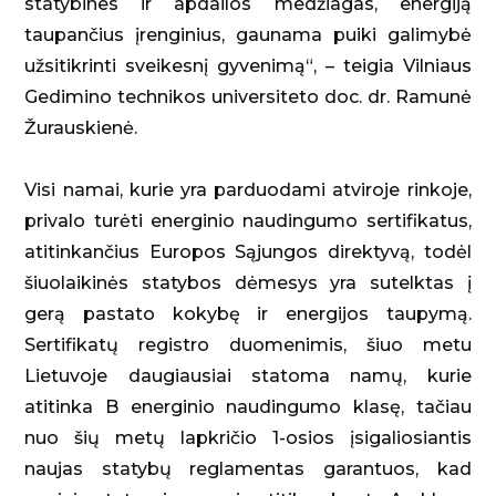
statybines ir apdailos medžiagas, energiją
taupančius įrenginius, gaunama puiki galimybė
užsitikrinti sveikesnį gyvenimą“, – teigia Vilniaus
Gedimino technikos universiteto doc. dr. Ramunė
Žurauskienė.
Visi namai, kurie yra parduodami atviroje rinkoje,
privalo turėti energinio naudingumo sertifikatus,
atitinkančius Europos Sąjungos direktyvą, todėl
šiuolaikinės statybos dėmesys yra sutelktas į
gerą pastato kokybę ir energijos taupymą.
Sertifikatų registro duomenimis, šiuo metu
Lietuvoje daugiausiai statoma namų, kurie
atitinka B energinio naudingumo klasę, tačiau
nuo šių metų lapkričio 1-osios įsigaliosiantis
naujas statybų reglamentas garantuos, kad