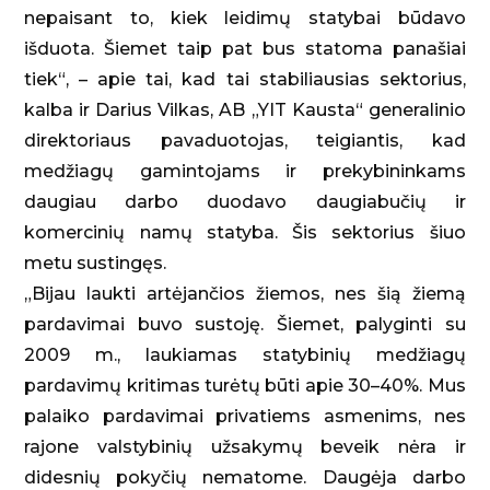
nepaisant to, kiek leidimų statybai būdavo
išduota. Šiemet taip pat bus statoma panašiai
tiek“, – apie tai, kad tai stabiliausias sektorius,
kalba ir Darius Vilkas, AB „YIT Kausta“ generalinio
direktoriaus pavaduotojas, teigiantis, kad
medžiagų gamintojams ir prekybininkams
daugiau darbo duodavo daugiabučių ir
komercinių namų statyba. Šis sektorius šiuo
metu sustingęs.
„Bijau laukti artėjančios žiemos, nes šią žiemą
pardavimai buvo sustoję. Šiemet, palyginti su
2009 m., laukiamas statybinių medžiagų
pardavimų kritimas turėtų būti apie 30–40%. Mus
palaiko pardavimai privatiems asmenims, nes
rajone valstybinių užsakymų beveik nėra ir
didesnių pokyčių nematome. Daugėja darbo