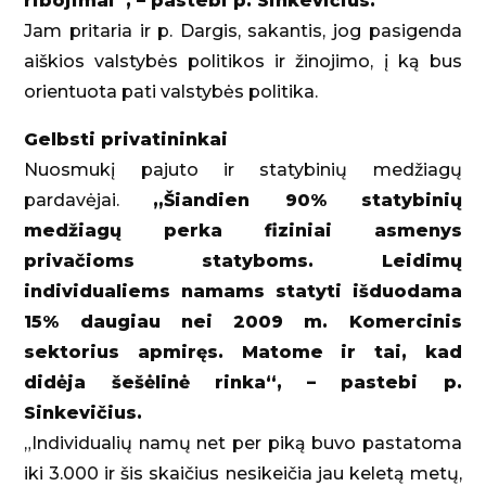
ribojimai“, – pastebi p. Sinkevičius.
Jam pritaria ir p. Dargis, sakantis, jog pasigenda
aiškios valstybės politikos ir žinojimo, į ką bus
orientuota pati valstybės politika.
Gelbsti privatininkai
Nuosmukį pajuto ir statybinių medžiagų
pardavėjai.
„Šiandien 90% statybinių
medžiagų perka fiziniai asmenys
privačioms statyboms. Leidimų
individualiems namams statyti išduodama
15% daugiau nei 2009 m. Komercinis
sektorius apmiręs. Matome ir tai, kad
didėja šešėlinė rinka“, – pastebi p.
Sinkevičius.
„Individualių namų net per piką buvo pastatoma
iki 3.000 ir šis skaičius nesikeičia jau keletą metų,