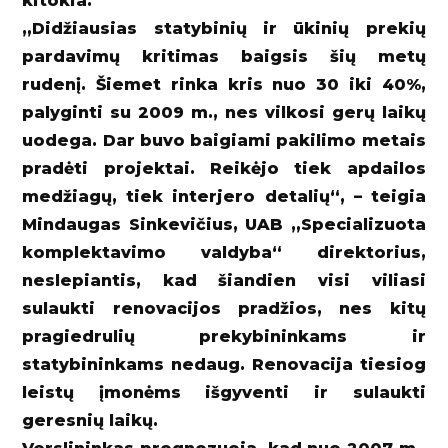
kitokia.
„Didžiausias statybinių ir ūkinių prekių
pardavimų kritimas baigsis šių metų
rudenį. Šiemet rinka kris nuo 30 iki 40%,
palyginti su 2009 m., nes vilkosi gerų laikų
uodega. Dar buvo baigiami pakilimo metais
pradėti projektai. Reikėjo tiek apdailos
medžiagų, tiek interjero detalių“, – teigia
Mindaugas Sinkevičius, UAB „Specializuota
komplektavimo valdyba“ direktorius,
neslepiantis, kad šiandien visi viliasi
sulaukti renovacijos pradžios, nes kitų
pragiedrulių prekybininkams ir
statybininkams nedaug. Renovacija tiesiog
leistų įmonėms išgyventi ir sulaukti
geresnių laikų.