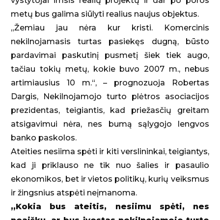
vystytojai imsis realių projektų ir dar po poros
metų bus galima siūlyti realius naujus objektus.
„Žemiau jau nėra kur kristi. Komercinis
nekilnojamasis turtas pasiekęs dugną, būsto
pardavimai paskutinį pusmetį šiek tiek augo,
tačiau tokių metų, kokie buvo 2007 m., nebus
artimiausius 10 m.“, – prognozuoja Robertas
Dargis, Nekilnojamojo turto plėtros asociacijos
prezidentas, teigiantis, kad priežasčių greitam
atsigavimui nėra, nes bumą sąlygojo lengvos
banko paskolos.
Ateities nesiima spėti ir kiti verslininkai, teigiantys,
kad ji priklauso ne tik nuo šalies ir pasaulio
ekonomikos, bet ir vietos politikų, kurių veiksmus
ir žingsnius atspėti neįmanoma.
„Kokia bus ateitis, nesiimu spėti, nes