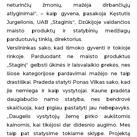
neturinčių žmonių, mažėja dirbančiųjų
atlyginimai“, – kaip gyvena, pasakoja Kęstutis
Jurgelionis, UAB „Staginis“, Dzūkijoje valdančios
maisto produktų ir statybinių medžiagų
parduotuvių tinklą, direktorius.
Verslininkas sako, kad išmoko gyventi ir tokioje
rinkoje. Parduodant ne maisto produktus
„Staginį“ gelbsti ūkinės ir laisvalaikio prekės, nes
šiose kategorijose pardavimai mažėjo ne taip
drastiškai. Pradeda statyti Ponas Vilkas sako, kad
jie nemiega ir kaip vystytojai. Kaune pradėta
daugiabučio namo statyba, nes bendrovė
skaičiuoja, kad pigiau pastatyti jau nebepavyks.
„Daugelis vystytojų žemę pirko aukštomis
kainomis, kai tikėjosi dar didesnio augimo. Mes
taip pat statysime tokiame sklype. Projektą