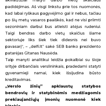
akivaizdžiai matyti darbo vietų skaičiaus
padidėjimas. Aš visgi linkstu prie tos nuomonės,
kad labai ryškaus pagyvėjimo gal ir nebus, tačiau
po šių metų vasaros paaiškės, kad ne visi priimti
sezoniniam darbui bus atleisti atėjus rudeniui.
Taigi bendras darbo vietų skaičius šiame
sektoriuje liks šiek tiek didesnis nei buvo
pavasarį“, – „delfi.lt” sakė SEB banko prezidento
patarėjas Gitanas Nausėda.
Taip manyti analitikui leidžia pokalbiai su šioje
srityje dirbančiais verslininkais, pradedami statyti
gyvenamieji namai, kiek išsijudina būsto
kreditavimas.
„Verslo žinių” apklaustų statybos
bendrovių ir statybinėmis medžiagomis
prekiaujančiųjų įmonių nuomonė kiek