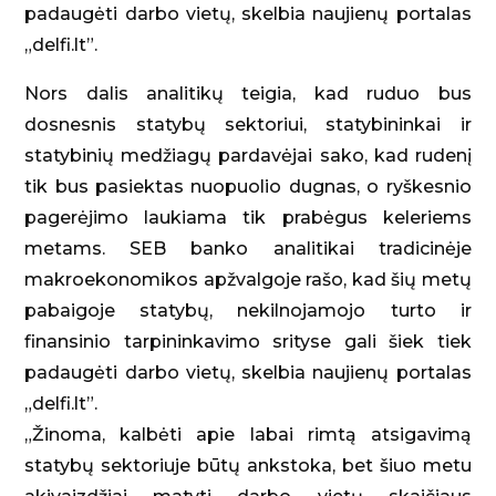
padaugėti darbo vietų, skelbia naujienų portalas
„delfi.lt”.
Nors dalis analitikų teigia, kad ruduo bus
dosnesnis statybų sektoriui, statybininkai ir
statybinių medžiagų pardavėjai sako, kad rudenį
tik bus pasiektas nuopuolio dugnas, o ryškesnio
pagerėjimo laukiama tik prabėgus keleriems
metams. SEB banko analitikai tradicinėje
makroekonomikos apžvalgoje rašo, kad šių metų
pabaigoje statybų, nekilnojamojo turto ir
finansinio tarpininkavimo srityse gali šiek tiek
padaugėti darbo vietų, skelbia naujienų portalas
„delfi.lt”.
„Žinoma, kalbėti apie labai rimtą atsigavimą
statybų sektoriuje būtų ankstoka, bet šiuo metu