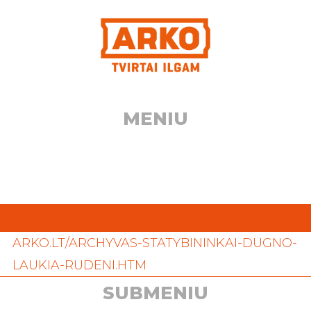
Eiti
prie
turinio
MENIU
ARKO.LT/ARCHYVAS-STATYBININKAI-DUGNO-
LAUKIA-RUDENI.HTM
SUBMENIU