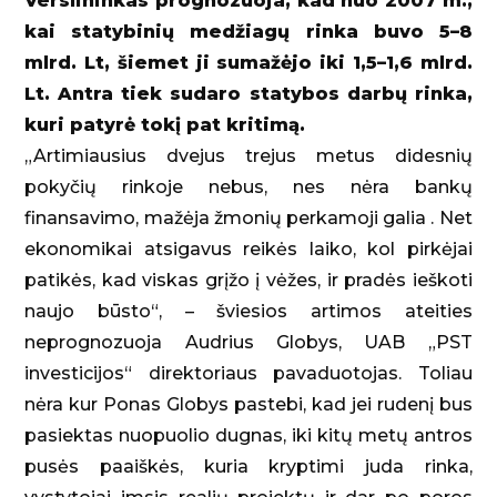
Verslininkas prognozuoja, kad nuo 2007 m.,
kai statybinių medžiagų rinka buvo 5–8
mlrd. Lt, šiemet ji sumažėjo iki 1,5–1,6 mlrd.
Lt. Antra tiek sudaro statybos darbų rinka,
kuri patyrė tokį pat kritimą.
„Artimiausius dvejus trejus metus didesnių
pokyčių rinkoje nebus, nes nėra bankų
finansavimo, mažėja žmonių perkamoji galia . Net
ekonomikai atsigavus reikės laiko, kol pirkėjai
patikės, kad viskas grįžo į vėžes, ir pradės ieškoti
naujo būsto“, – šviesios artimos ateities
neprognozuoja Audrius Globys, UAB „PST
investicijos“ direktoriaus pavaduotojas. Toliau
nėra kur Ponas Globys pastebi, kad jei rudenį bus
pasiektas nuopuolio dugnas, iki kitų metų antros
pusės paaiškės, kuria kryptimi juda rinka,