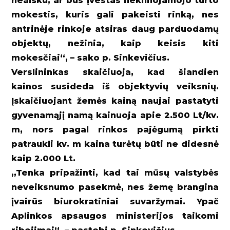
neaišku, ar bus įvestas nekilnojamojo turto
mokestis, kuris gali pakeisti rinką, nes
antrinėje rinkoje atsiras daug parduodamų
objektų, nežinia, kaip keisis kiti
mokesčiai“, – sako p. Sinkevičius.
Verslininkas skaičiuoja, kad šiandien
kainos susideda iš objektyvių veiksnių.
Įskaičiuojant žemės kainą naujai pastatyti
gyvenamąjį namą kainuoja apie 2.500 Lt/kv.
m, nors pagal rinkos pajėgumą pirkti
patraukli kv. m kaina turėtų būti ne didesnė
kaip 2.000 Lt.
„Tenka pripažinti, kad tai mūsų valstybės
neveiksnumo pasekmė, nes žemę brangina
įvairūs biurokratiniai suvaržymai. Ypač
Aplinkos apsaugos ministerijos taikomi