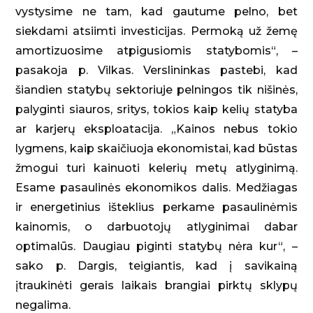
vystysime ne tam, kad gautume pelno, bet
siekdami atsiimti investicijas. Permoką už žemę
amortizuosime atpigusiomis statybomis“, –
pasakoja p. Vilkas. Verslininkas pastebi, kad
šiandien statybų sektoriuje pelningos tik nišinės,
palyginti siauros, sritys, tokios kaip kelių statyba
ar karjerų eksploatacija. „Kainos nebus tokio
lygmens, kaip skaičiuoja ekonomistai, kad būstas
žmogui turi kainuoti kelerių metų atlyginimą.
Esame pasaulinės ekonomikos dalis. Medžiagas
ir energetinius išteklius perkame pasaulinėmis
kainomis, o darbuotojų atlyginimai dabar
optimalūs. Daugiau piginti statybų nėra kur“, –
sako p. Dargis, teigiantis, kad į savikainą
įtraukinėti gerais laikais brangiai pirktų sklypų
negalima.