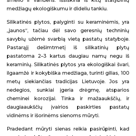
smėlio ir vandens. Išsiskiria iš kitų statybinių
medžiagų ekologiškumu ir dideliu tankiu.
Silikatinės plytos, palyginti su keraminėmis, yra
„jaunos“, tačiau dėl savo geresnių techninių
savybių užėmė svarbią vietą pastatų statyboje.
Pastarąjį dešimtmetį iš silikatinių plytų
pastatoma 2–3 kartus daugiau namų negu iš
keraminių. Silikatinės plytos yra ekologiškai švari,
ilgaamžė ir kokybiška medžiaga, turinti gilias, 100
metų siekiančias tradicijas Lietuvoje. Jos yra
nedegios, sunkiai įgeria drėgmę, atsparios
cheminei korozijai. Tinka ir mažaaukščių, ir
daugiaaukščių įvairios paskirties pastatų
vidinėms ir išorinėms sienoms mūryti.
Pradedant mūryti sienas reikia pasirūpinti, kad