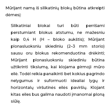
Mūrijant namą iš silikatinių blokų būtina atkreipti
dėmesį:
Silikatiniai blokai turi būti perrišami
perstumiant blokus atstumu, ne mažesniu
kaip 0,4 H (H – bloko aukštis);
Mūrijant
plonasluoksniu skiediniu (2–3 mm storio)
sausu oru blokus rekomenduotina drėkinti;
Mūrijant plonasluoksniu skiediniu būtina
užtikrinti tikslumą, kai klojama pirmoji mūro
eilė. Todėl reikia panaikinti bet kokius pagrindo
nelygumus ir suformuoti idealiai lygų ir
horizontalų viršutinės eilės paviršių. Klojant
kitas eiles bus galima naudoti įmanomai ploną
siūlę.