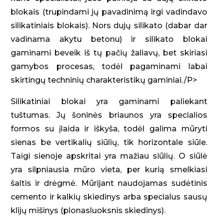
blokais (trupindami jų pavadinimą irgi vadindavo
silikatiniais blokais). Nors dujų silikato (dabar dar
vadinama akytu betonu) ir silikato blokai
gaminami beveik iš tų pačių žaliavų, bet skiriasi
gamybos procesas, todėl pagaminami labai
skirtingų techninių charakteristikų gaminiai./P>
Silikatiniai blokai yra gaminami paliekant
tuštumas. Jų šoninės briaunos yra specialios
formos su įlaida ir iškyša, todėl galima mūryti
sienas be vertikalių siūlių, tik horizontale siūle.
Taigi sienoje apskritai yra mažiau siūlių. O siūlė
yra silpniausia mūro vieta, per kurią smelkiasi
šaltis ir drėgmė. Mūrijant naudojamas sudėtinis
cemento ir kalkių skiedinys arba specialus sausų
klijų mišinys (plonasluoksnis skiedinys).