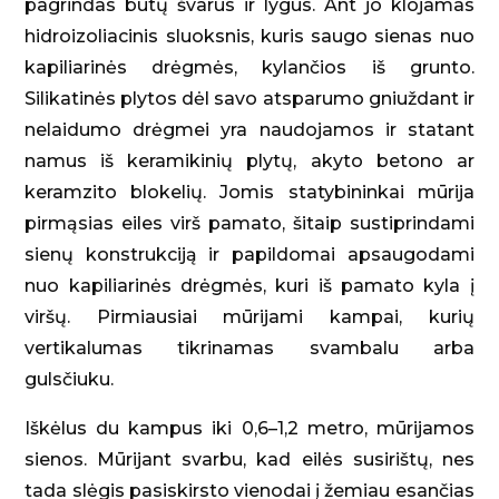
pagrindas būtų švarus ir lygus. Ant jo klojamas
hidroizoliacinis sluoksnis, kuris saugo sienas nuo
kapiliarinės drėgmės, kylančios iš grunto.
Silikatinės plytos dėl savo atsparumo gniuždant ir
nelaidumo drėgmei yra naudojamos ir statant
namus iš keramikinių plytų, akyto betono ar
keramzito blokelių. Jomis statybininkai mūrija
pirmąsias eiles virš pamato, šitaip sustiprindami
sienų konstrukciją ir papildomai apsaugodami
nuo kapiliarinės drėgmės, kuri iš pamato kyla į
viršų. Pirmiausiai mūrijami kampai, kurių
vertikalumas tikrinamas svambalu arba
gulsčiuku.
Iškėlus du kampus iki 0,6–1,2 metro, mūrijamos
sienos. Mūrijant svarbu, kad eilės susirištų, nes
tada slėgis pasiskirsto vienodai į žemiau esančias