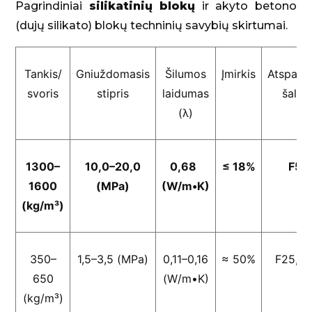
Pagrindiniai
silikatinių blokų
ir akyto betono
(dujų silikato) blokų techninių savybių skirtumai.
Tankis/
Gniuždomasis
Šilumos
Įmirkis
Atsparu
svoris
stipris
laidumas
šalčiu
(λ)
1300–
10,0–20,0
0,68
≤ 18%
F50
1600
(MPa)
(W/m•K)
(kg/m³)
350–
1,5–3,5 (MPa)
0,11–0,16
≈ 50%
F25, F
650
(W/m•K)
(kg/m³)