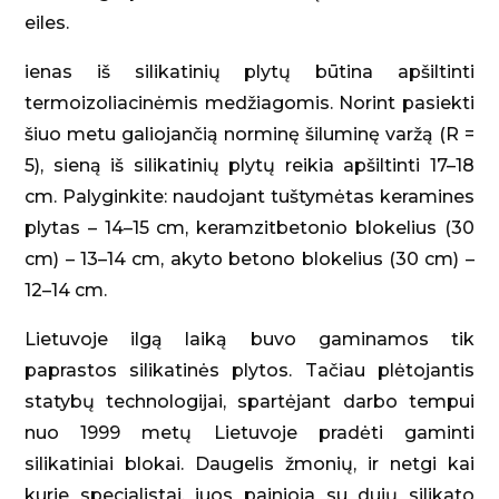
eiles.
ienas iš silikatinių plytų būtina apšiltinti
termoizoliacinėmis medžiagomis. Norint pasiekti
šiuo metu galiojančią norminę šiluminę varžą (R =
5), sieną iš silikatinių plytų reikia apšiltinti 17–18
cm. Palyginkite: naudojant tuštymėtas keramines
plytas – 14–15 cm, keramzitbetonio blokelius (30
cm) – 13–14 cm, akyto betono blokelius (30 cm) –
12–14 cm.
Lietuvoje ilgą laiką buvo gaminamos tik
paprastos silikatinės plytos. Tačiau plėtojantis
statybų technologijai, spartėjant darbo tempui
nuo 1999 metų Lietuvoje pradėti gaminti
silikatiniai blokai. Daugelis žmonių, ir netgi kai
kurie specialistai, juos painioja su dujų silikato