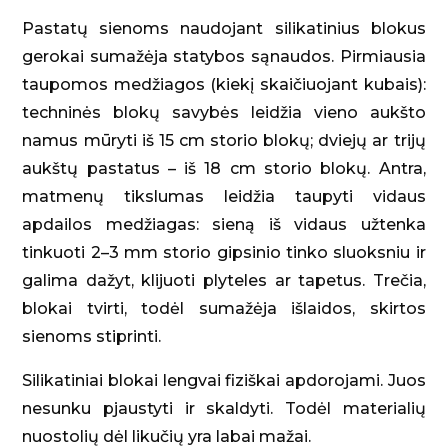
Pastatų sienoms naudojant silikatinius blokus
gerokai sumažėja statybos sąnaudos. Pirmiausia
taupomos medžiagos (kiekį skaičiuojant kubais):
techninės blokų savybės leidžia vieno aukšto
namus mūryti iš 15 cm storio blokų; dviejų ar trijų
aukštų pastatus – iš 18 cm storio blokų. Antra,
matmenų tikslumas leidžia taupyti vidaus
apdailos medžiagas: sieną iš vidaus užtenka
tinkuoti 2–3 mm storio gipsinio tinko sluoksniu ir
galima dažyt, klijuoti plyteles ar tapetus. Trečia,
blokai tvirti, todėl sumažėja išlaidos, skirtos
sienoms stiprinti.
Silikatiniai blokai lengvai fiziškai apdorojami. Juos
nesunku pjaustyti ir skaldyti. Todėl materialių
nuostolių dėl likučių yra labai mažai.