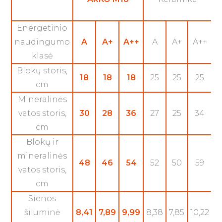
Energetinio
naudingumo
A
A+
A++
A
A+
A++
klasė
Blokų storis,
18
18
18
25
25
25
cm
Mineralinės
vatos storis,
30
28
36
27
25
34
cm
Blokų ir
mineralinės
48
46
54
52
50
59
vatos storis,
cm
Sienos
šiluminė
8,41
7,89
9,99
8,38
7,85
10,22
8