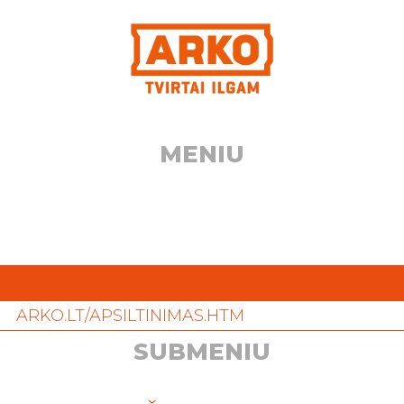
Eiti
prie
turinio
MENIU
ARKO.LT/APSILTINIMAS.HTM
SUBMENIU