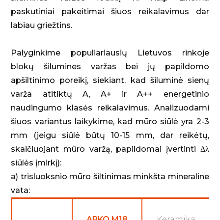
paskutiniai pakeitimai šiuos reikalavimus dar
labiau griežtins.
Palyginkime populiariausių Lietuvos rinkoje
blokų šilumines varžas bei jų papildomo
apšiltinimo poreikį, siekiant, kad šiluminė sienų
varža atitiktų A, A+ ir A++ energetinio
naudingumo klasės reikalavimus. Analizuodami
šiuos variantus laikykime, kad mūro siūlė yra 2-3
mm (jeigu siūlė būtų 10-15 mm, dar reikėtų,
skaičiuojant mūro varžą, papildomai įvertinti Δλ
siūlės įmirkį):
a) trisluoksnio mūro šiltinimas minkšta mineraline
vata:
ARKO M18
Keramika