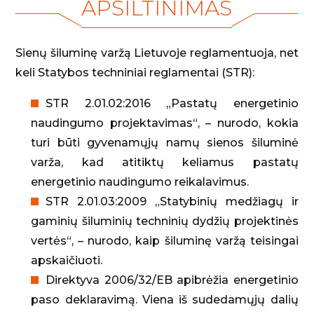
APŠILTINIMAS
Sienų šiluminę varžą Lietuvoje reglamentuoja, net
keli Statybos techniniai reglamentai (STR):
STR 2.01.02:2016 „Pastatų energetinio
naudingumo projektavimas“, – nurodo, kokia
turi būti gyvenamųjų namų sienos šiluminė
varža, kad atitiktų keliamus pastatų
energetinio naudingumo reikalavimus.
STR 2.01.03:2009 „Statybinių medžiagų ir
gaminių šiluminių techninių dydžių projektinės
vertės“, – nurodo, kaip šiluminę varžą teisingai
apskaičiuoti.
Direktyva 2006/32/EB apibrėžia energetinio
paso deklaravimą. Viena iš sudedamųjų dalių