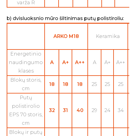
varža R
b) dvisluoksnio mūro šiltinimas putų polistiroliu:
ARKO M18
Keramika
q
Energetinio
naudingumo
A
A+
A++
A
A+
A++
klasės
Blokų storis,
18
18
18
25
25
25
3
cm
Putų
polistirolio
32
31
40
29
24
34
2
EPS 70 storis,
cm
Blokų ir putų