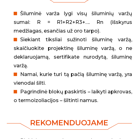
Šiluminė varža lygi visų šiluminių varžų
sumai: R = R1+R2+R3+…. Rn (išskyrus
medžiagas, esančias už oro tarpo).
Siekiant tiksliai sužinoti šiluminę varžą,
skaičiuokite projektinę šiluminę varžą, o ne
deklaruojamą, sertifikate nurodytą, šiluminę
varžą.
Namai, kurie turi tą pačią šiluminę varžą, yra
vienodai šilti.
Pagrindinė blokų paskirtis – laikyti apkrovas,
o termoizoliacijos – šiltinti namus.
REKOMENDUOJAME