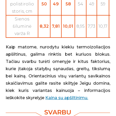
polistirolio
50
49
58
54
49
59
5
storis, cm
Sienos
šiluminė
8,32
7,81
10,01
8,95
7,73
10,17
8,
varža R
Kaip matome, nurodytu kiekiu termoizoliacijos
apšiltinus, galima rinktis bet kuriuos blokus.
Tačiau svarbu turėti omenyje ir kitus faktorius,
kurie įtakoja statybų sąnaudas, greitų, tikslumą
bei kainą. Orientacinius visų variantų savikainos
skaičiavimus galite rasite skiltyje Jeigu domina,
kiek kuris variantas kainuoja – informacijos
ieškokite skyrelyje
Kaina su apšiltinimu.
SVARBU