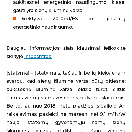
aukštesnei energetinio naudingumo klasei
gauti yra sienų šiluminė varža.
Direktyva 2010/31/ES dėl pastatų
energetinio naudingumo.
Daugiau informacijos šiais klausimai ieškokite
skiltyje
Infocentras.
Įstatymai – įstatymais, tačiau ir be jų kiekvienam
svarbu, kad sienų šiluminė varža būtų didesnė:
aukštesnė šiluminė varža leidžia turėti šiltus
namus žiemą su mažesnėmis šildymo išlaidomis.
Be to, jau nuo 2018 metų pradžios įsigaliojo A+
reikalavimas pasiekti ne mažesnį nei 9.1 m²K/W
naujai statomų gyvenamųjų namų sienų
šiluminės varžos rodiklį R. Kaip žinoma