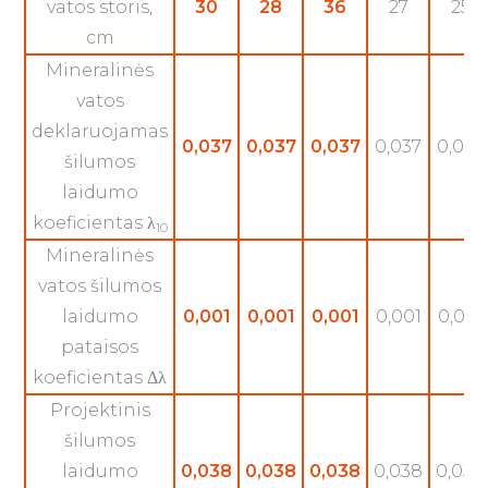
vatos storis,
30
28
36
27
25
cm
Mineralinės
vatos
deklaruojamas
0,037
0,037
0,037
0,037
0,037
šilumos
laidumo
koeficientas λ
10
Mineralinės
vatos šilumos
laidumo
0,001
0,001
0,001
0,001
0,001
pataisos
koeficientas Δλ
Projektinis
šilumos
laidumo
0,038
0,038
0,038
0,038
0,038