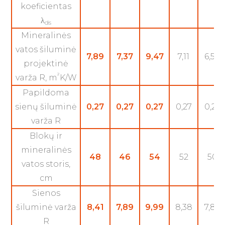
koeficientas
λ
ds
Mineralinės
vatos šiluminė
7,89
7,37
9,47
7,11
6,58
projektinė
²
varža R, m
K/W
Papildoma
sienų šiluminė
0,27
0,27
0,27
0,27
0,27
varža R
Blokų ir
mineralinės
48
46
54
52
50
vatos storis,
cm
Sienos
šiluminė varža
8,41
7,89
9,99
8,38
7,85
R